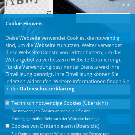
ein:
Cookie-Hinweis
* Pflichtfeld
Diese Webseite verwendet Cookies, die notwendig
sind, um die Webseite zu nutzen. Weiter verwendet
diese Webseite Dienste von Drittanbietern, um das
Webangebot zu verbessern (Website-Optmierung).
Newsletter
Für die Verwendung bestimmter Dienste wird Ihre
Einwilligung benötigt. Ihre Einwilligung können Sie
Erhalten Sie Neuigkeiten aus dem Landtag und der Region.
jederzeit widerrufen. Weitere Informationen finden Sie
in der
Datenschutzerklärung
.
Technisch notwendige Cookies (
Übersicht
)
Die notwendigen Cookies werden allein für den
* Pflichtfeld
ordnungsgemäßen Gebrauch der Webseite benötigt.
Cookies von Drittanbietern (
Übersicht
)
Zur Optimierung unserer Webseite binden wir Dienste und