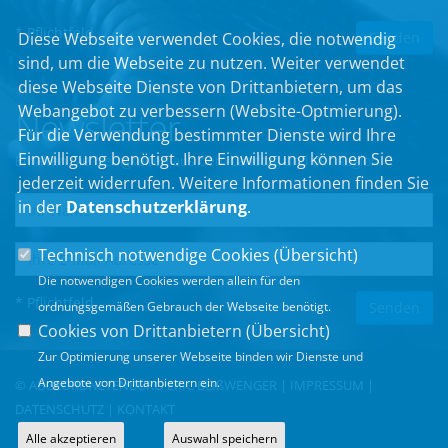
* Pflichtfeld
Diese Webseite verwendet Cookies, die notwendig
sind, um die Webseite zu nutzen. Weiter verwendet
diese Webseite Dienste von Drittanbietern, um das
Webangebot zu verbessern (Website-Optmierung).
Newsletter
Für die Verwendung bestimmter Dienste wird Ihre
Einwilligung benötigt. Ihre Einwilligung können Sie
Erhalten Sie Neuigkeiten aus dem Landtag und der Region.
jederzeit widerrufen. Weitere Informationen finden Sie
in der
Datenschutzerklärung
.
Technisch notwendige Cookies (
Übersicht
)
Die notwendigen Cookies werden allein für den
* Pflichtfeld
ordnungsgemäßen Gebrauch der Webseite benötigt.
Cookies von Drittanbietern (
Übersicht
)
Zur Optimierung unserer Webseite binden wir Dienste und
Angebote von Drittanbietern ein.
© ABGEORDNETENBÜRO ERIC BEIßWENGER |
IMPRESSUM
|
DATENSCHUTZ
|
KONTAKT
Alle akzeptieren
Auswahl speichern