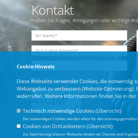
Kontakt
Haben Sie Fragen, Anregungen oder wichtige Anl
Cookie-Hinweis
Einwilligungserklärung
*
Diese Webseite verwendet Cookies, die notwendig si
Webangebot zu verbessern (Website-Optmierung). Für
widerrufen. Weitere Informationen finden Sie in der
Technisch notwendige Cookies (
Übersicht
)
Die notwendigen Cookies werden allein für den ordnungsgemäßen 
Cookies von Drittanbietern (
Übersicht
)
* Pflichtfeld
Zur Optimierung unserer Webseite binden wir Dienste und Angebote