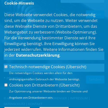
Cookie-Hinweis
* Pflichtfeld
Diese Webseite verwendet Cookies, die notwendig
sind, um die Webseite zu nutzen. Weiter verwendet
diese Webseite Dienste von Drittanbietern, um das
Webangebot zu verbessern (Website-Optmierung).
Newsletter
Für die Verwendung bestimmter Dienste wird Ihre
Einwilligung benötigt. Ihre Einwilligung können Sie
Erhalten Sie Neuigkeiten aus dem Landtag und der Region.
jederzeit widerrufen. Weitere Informationen finden Sie
in der
Datenschutzerklärung
.
Technisch notwendige Cookies (
Übersicht
)
Die notwendigen Cookies werden allein für den
* Pflichtfeld
ordnungsgemäßen Gebrauch der Webseite benötigt.
Cookies von Drittanbietern (
Übersicht
)
Zur Optimierung unserer Webseite binden wir Dienste und
Angebote von Drittanbietern ein.
© ABGEORDNETENBÜRO ERIC BEIßWENGER |
IMPRESSUM
|
DATENSCHUTZ
|
KONTAKT