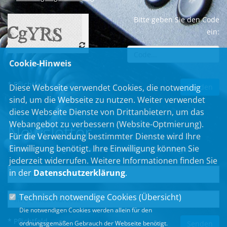
Bitte geben Sie den Code
ein:
Cookie-Hinweis
* Pflichtfeld
Diese Webseite verwendet Cookies, die notwendig
sind, um die Webseite zu nutzen. Weiter verwendet
diese Webseite Dienste von Drittanbietern, um das
Webangebot zu verbessern (Website-Optmierung).
Newsletter
Für die Verwendung bestimmter Dienste wird Ihre
Einwilligung benötigt. Ihre Einwilligung können Sie
Erhalten Sie Neuigkeiten aus dem Landtag und der Region.
jederzeit widerrufen. Weitere Informationen finden Sie
in der
Datenschutzerklärung
.
Technisch notwendige Cookies (
Übersicht
)
Die notwendigen Cookies werden allein für den
* Pflichtfeld
ordnungsgemäßen Gebrauch der Webseite benötigt.