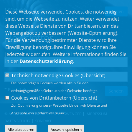
* Pflichtfeld
Diese Webseite verwendet Cookies, die notwendig
sind, um die Webseite zu nutzen. Weiter verwendet
diese Webseite Dienste von Drittanbietern, um das
Webangebot zu verbessern (Website-Optmierung).
Newsletter
Für die Verwendung bestimmter Dienste wird Ihre
Einwilligung benötigt. Ihre Einwilligung können Sie
Erhalten Sie Neuigkeiten aus dem Landtag und der Region.
jederzeit widerrufen. Weitere Informationen finden Sie
in der
Datenschutzerklärung
.
Technisch notwendige Cookies (
Übersicht
)
Die notwendigen Cookies werden allein für den
* Pflichtfeld
ordnungsgemäßen Gebrauch der Webseite benötigt.
Cookies von Drittanbietern (
Übersicht
)
Zur Optimierung unserer Webseite binden wir Dienste und
Angebote von Drittanbietern ein.
© ABGEORDNETENBÜRO ERIC BEIßWENGER |
IMPRESSUM
|
DATENSCHUTZ
|
KONTAKT
Alle akzeptieren
Auswahl speichern