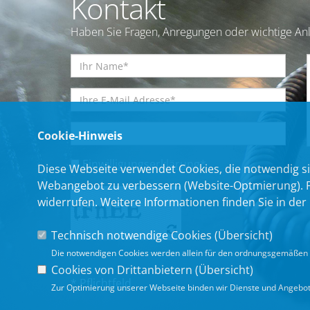
Kontakt
Haben Sie Fragen, Anregungen oder wichtige Anl
Cookie-Hinweis
Einwilligungserklärung
*
Diese Webseite verwendet Cookies, die notwendig si
Webangebot zu verbessern (Website-Optmierung). Für
widerrufen. Weitere Informationen finden Sie in der
Technisch notwendige Cookies (
Übersicht
)
Die notwendigen Cookies werden allein für den ordnungsgemäßen 
Cookies von Drittanbietern (
Übersicht
)
* Pflichtfeld
Zur Optimierung unserer Webseite binden wir Dienste und Angebote