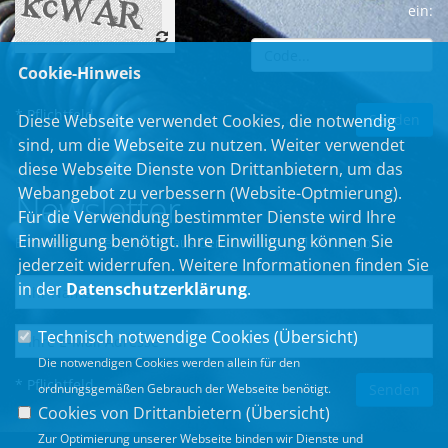
ein:
Cookie-Hinweis
* Pflichtfeld
Diese Webseite verwendet Cookies, die notwendig
sind, um die Webseite zu nutzen. Weiter verwendet
diese Webseite Dienste von Drittanbietern, um das
Webangebot zu verbessern (Website-Optmierung).
Newsletter
Für die Verwendung bestimmter Dienste wird Ihre
Einwilligung benötigt. Ihre Einwilligung können Sie
Erhalten Sie Neuigkeiten aus dem Landtag und der Region.
jederzeit widerrufen. Weitere Informationen finden Sie
in der
Datenschutzerklärung
.
Technisch notwendige Cookies (
Übersicht
)
Die notwendigen Cookies werden allein für den
* Pflichtfeld
ordnungsgemäßen Gebrauch der Webseite benötigt.
Cookies von Drittanbietern (
Übersicht
)
Zur Optimierung unserer Webseite binden wir Dienste und