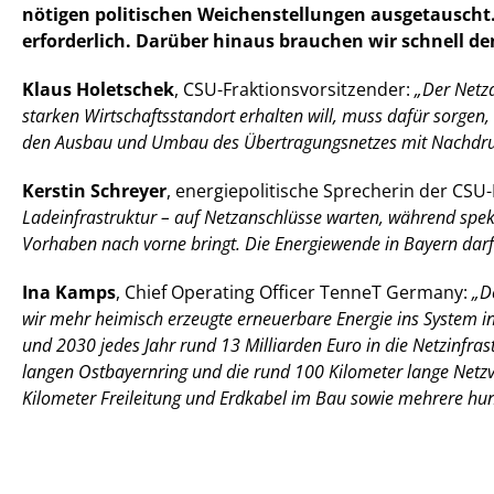
nötigen politischen Weichenstellungen ausgetauscht. K
erforderlich. Darüber hinaus brauchen wir schnell d
Klaus Holetschek
, CSU-Fraktionsvorsitzender:
Der Netza
starken Wirtschaftsstandort erhalten will, muss dafür sorge
den Ausbau und Umbau des Übertragungsnetzes mit Nachdru
Kerstin Schreyer
, energiepolitische Sprecherin der CSU
Ladeinfrastruktur – auf Netzanschlüsse warten, während speku
Vorhaben nach vorne bringt. Die Energiewende in Bayern darf 
Ina Kamps
, Chief Operating Officer TenneT Germany:
De
wir mehr heimisch erzeugte erneuerbare Energie ins System in
und 2030 jedes Jahr rund 13 Milliarden Euro in die Netzinfra
langen Ostbayernring und die rund 100 Kilometer lange Netzv
Kilometer Freileitung und Erdkabel im Bau sowie mehrere h