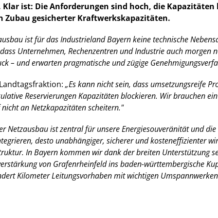
lar ist: Die Anforderungen sind hoch, die Kapazitäten b
en Zubau gesicherter Kraftwerkskapazitäten.
usbau ist für das Industrieland Bayern keine technische Nebens
n, dass Unternehmen, Rechenzentren und Industrie auch morgen no
ck – und erwarten pragmatische und zügige Genehmigungsverfa
-Landtagsfraktion:
Es kann nicht sein, dass umsetzungsreife Proj
lative Reservierungen Kapazitäten blockieren. Wir brauchen ein 
nicht an Netzkapazitäten scheitern."
r Netzausbau ist zentral für unsere Energiesouveränität und die
tegrieren, desto unabhängiger, sicherer und kosteneffizienter w
struktur. In Bayern kommen wir dank der breiten Unterstützung s
erstärkung von Grafenrheinfeld ins baden-württembergische Kup
undert Kilometer Leitungsvorhaben mit wichtigen Umspannwerke